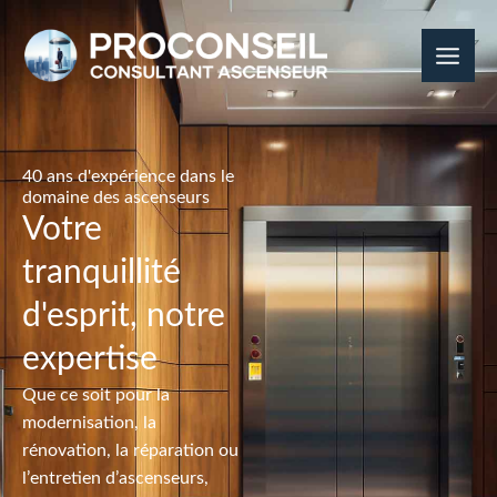
Skip
to
content
40 ans d'expérience dans le
domaine des ascenseurs
Votre
tranquillité
d'esprit, notre
expertise
Que ce soit pour la
modernisation, la
rénovation, la réparation ou
l’entretien d’ascenseurs,