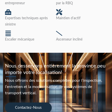
entrepreneur
par la RBQ
Expertises techniques après
Maintien d'actif
sinistre
Escalier mécanique
Ascenseur incliné
Nous desservons entièrement la province peu
importe votre localisation!
Nous offrons des solutions complètes pour l’inspection,
l’entretien et la modernisation de vos systèmes de
transport vertical.
Contactez-Nous